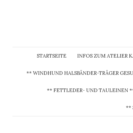
S
p
r
i
n
g
e
STARTSEITE
INFOS ZUM ATELIER 
z
u
** WINDHUND HALSBÄNDER-TRÄGER GESU
m
I
** FETTLEDER- UND TAULEINEN *
n
h
**
a
l
t