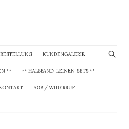
S
u
BESTELLUNG
KUNDENGALERIE
c
h
e
N **
** HALSBAND-LEINEN-SETS **
n
a
c
h
 KONTAKT
AGB / WIDERRUF
: