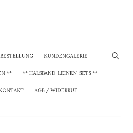
S
u
BESTELLUNG
KUNDENGALERIE
c
h
e
N **
** HALSBAND-LEINEN-SETS **
n
a
c
h
 KONTAKT
AGB / WIDERRUF
: