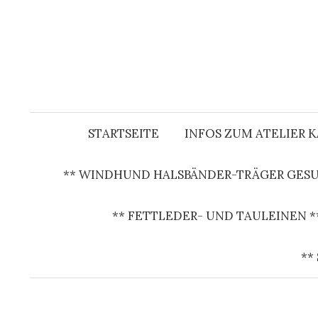
S
p
r
i
n
g
e
STARTSEITE
INFOS ZUM ATELIER 
z
u
** WINDHUND HALSBÄNDER-TRÄGER GESU
m
I
** FETTLEDER- UND TAULEINEN *
n
h
**
a
l
t