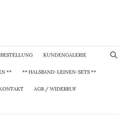
S
u
BESTELLUNG
KUNDENGALERIE
c
h
e
N **
** HALSBAND-LEINEN-SETS **
n
a
c
h
 KONTAKT
AGB / WIDERRUF
: