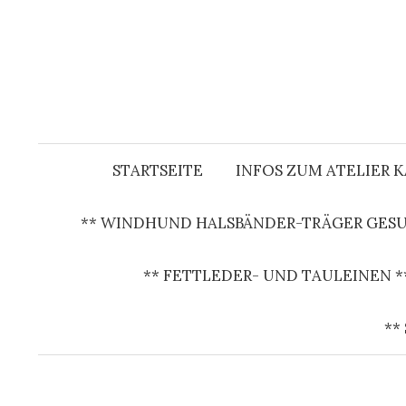
S
p
r
i
n
g
e
STARTSEITE
INFOS ZUM ATELIER 
z
u
** WINDHUND HALSBÄNDER-TRÄGER GESU
m
I
** FETTLEDER- UND TAULEINEN *
n
h
**
a
l
t