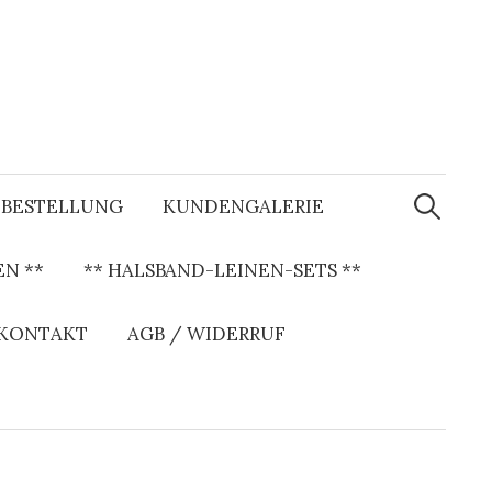
S
u
BESTELLUNG
KUNDENGALERIE
c
h
e
N **
** HALSBAND-LEINEN-SETS **
n
a
c
h
 KONTAKT
AGB / WIDERRUF
: