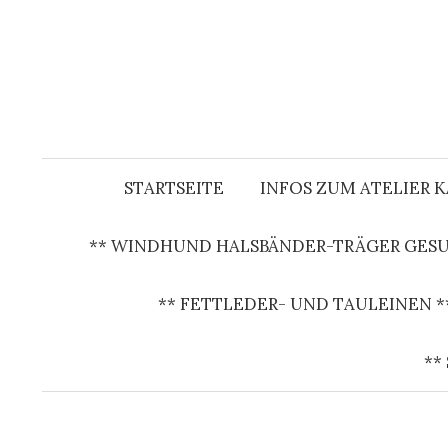
S
p
r
i
n
g
e
STARTSEITE
INFOS ZUM ATELIER 
z
u
** WINDHUND HALSBÄNDER-TRÄGER GESU
m
I
** FETTLEDER- UND TAULEINEN *
n
h
**
a
l
t