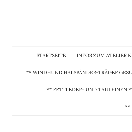
S
p
r
i
n
g
e
STARTSEITE
INFOS ZUM ATELIER 
z
u
** WINDHUND HALSBÄNDER-TRÄGER GESU
m
I
** FETTLEDER- UND TAULEINEN *
n
h
**
a
l
t