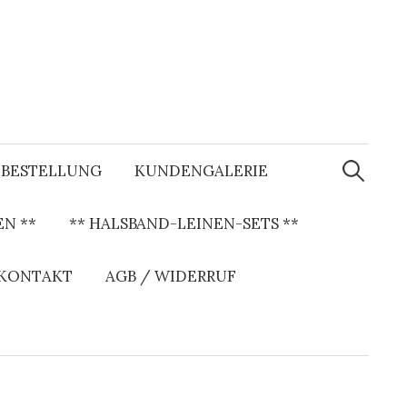
S
u
BESTELLUNG
KUNDENGALERIE
c
h
e
N **
** HALSBAND-LEINEN-SETS **
n
a
c
h
 KONTAKT
AGB / WIDERRUF
: